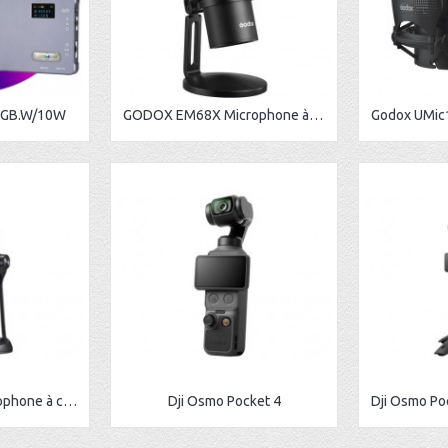
RGB.W/10W
GODOX EM68X Microphone à Condensateur Cardioïde + Anneau RGB
Godox UMic82 Microphone à condensateur USB
Dji Osmo Pocket 4