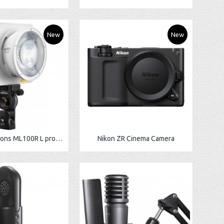
New
New
Godox Litemons ML100R L projecteur LED RGB 120W
Nikon ZR Cinema Camera