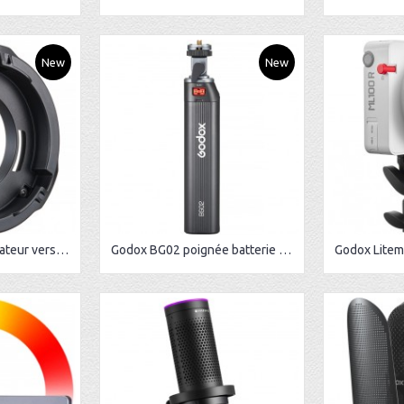
New
New
Godox ML-GB Adaptateur vers Bowens pour ML60IIBI/ML100BI/ML100R/ad300pro
Godox BG02 poignée batterie pour ML60 / ML100Bi