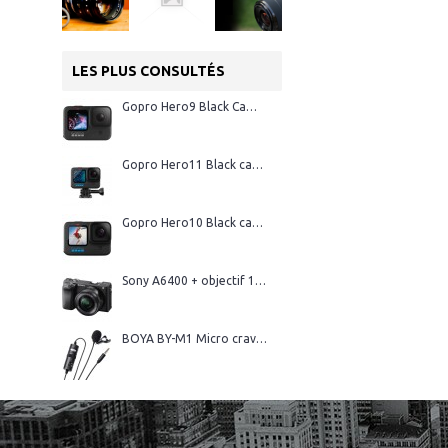
LES PLUS CONSULTÉS
Gopro Hero9 Black Caméra d'action
Gopro Hero11 Black caméra d'action
Gopro Hero10 Black caméra d'action
Sony A6400 + objectif 16-50 mm
BOYA BY-M1 Micro cravate professionnel avec connecteur TRRS