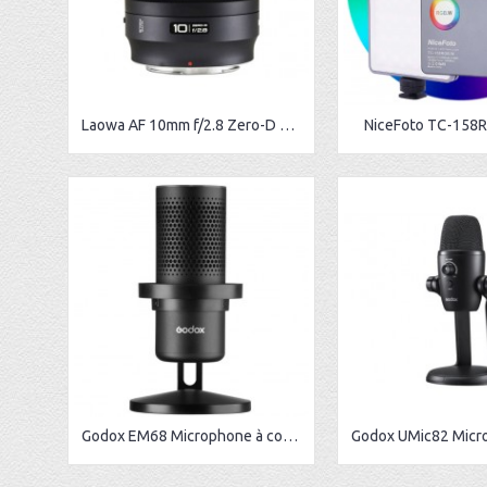
Laowa AF 10mm f/2.8 Zero-D FF monture Sony E
NiceFoto TC-158
Godox EM68 Microphone à condensateur USB RGB pour E-Sport