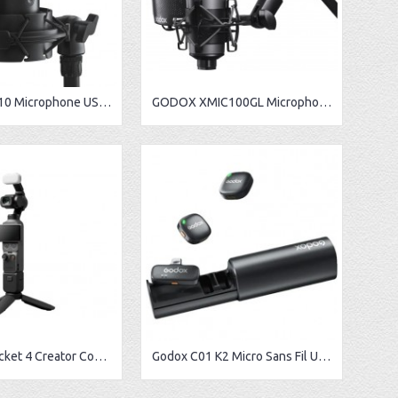
Godox UMic10 Microphone USB à condensateur cardioïde avec suspension antichoc et filtre anti-pop
GODOX XMIC100GL Microphone à Condensateur Cardioïde
Dji Osmo Pocket 4 Creator Combo
Godox C01 K2 Micro Sans Fil USB-C Double – 2.4GHz | Portée 200m