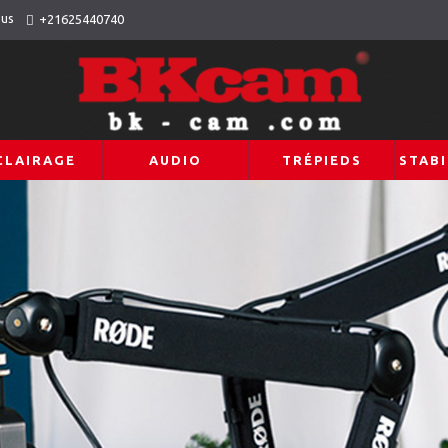
ous
+21625440740
CLAIRAGE
AUDIO
TRÉPIEDS
STABI