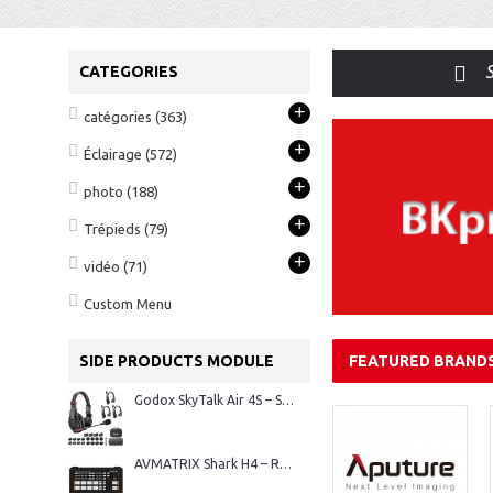
S
CATEGORIES
+
catégories
(363)
+
Éclairage
(572)
+
photo
(188)
+
Trépieds
(79)
+
vidéo
(71)
Custom Menu
SIDE PRODUCTS MODULE
FEATURED BRAND
Godox SkyTalk Air 4S – Système d’intercom sans fil Full-Duplex
AVMATRIX Shark H4 – Régie vidéo HDMI 4 canaux