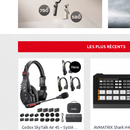
LES PLUS RÉCENTS
New
Godox SkyTalk Air 4S – Système d’intercom sans fil Full-Duplex