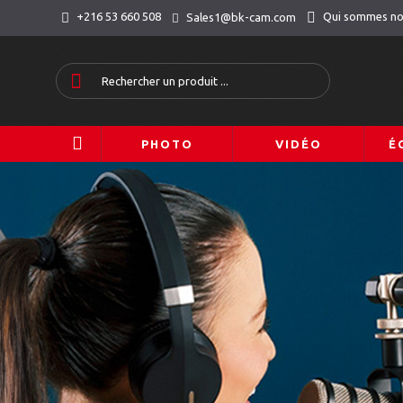
Qui sommes n
+216 53 660 508
Sales1@bk-cam.com
PHOTO
VIDÉO
É