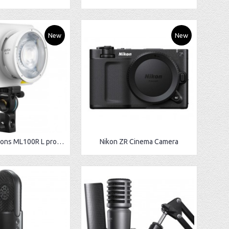
New
New
Godox Litemons ML100R L projecteur LED RGB 120W
Nikon ZR Cinema Camera