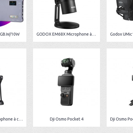
RGB.W/10W
GODOX EM68X Microphone à Condensateur Cardioïde + Anneau RGB
Godox UMic82 Microphone à condensateur USB
Dji Osmo Pocket 4