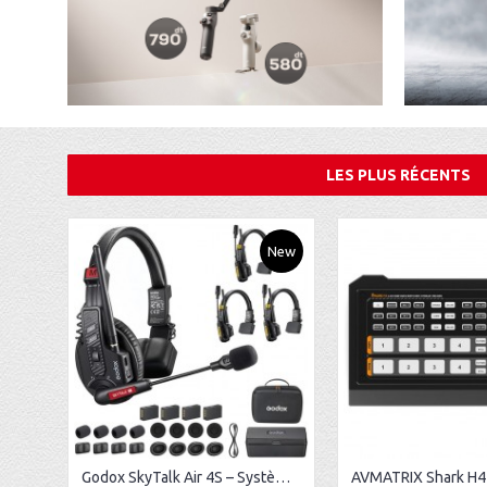
LES PLUS RÉCENTS
New
Godox SkyTalk Air 4S – Système d’intercom sans fil Full-Duplex