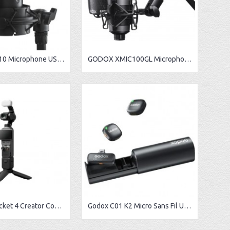
Godox UMic10 Microphone USB à condensateur cardioïde avec suspension antichoc et filtre anti-pop
GODOX XMIC100GL Microphone à Condensateur Cardioïde
Dji Osmo Pocket 4 Creator Combo
Godox C01 K2 Micro Sans Fil USB-C Double – 2.4GHz | Portée 200m