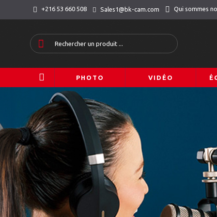
Qui sommes n
+216 53 660 508
Sales1@bk-cam.com
PHOTO
VIDÉO
É