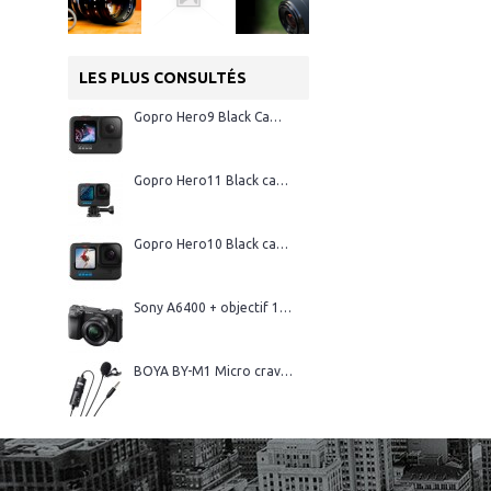
LES PLUS CONSULTÉS
Gopro Hero9 Black Caméra d'action
Gopro Hero11 Black caméra d'action
Gopro Hero10 Black caméra d'action
Sony A6400 + objectif 16-50 mm
BOYA BY-M1 Micro cravate professionnel avec connecteur TRRS