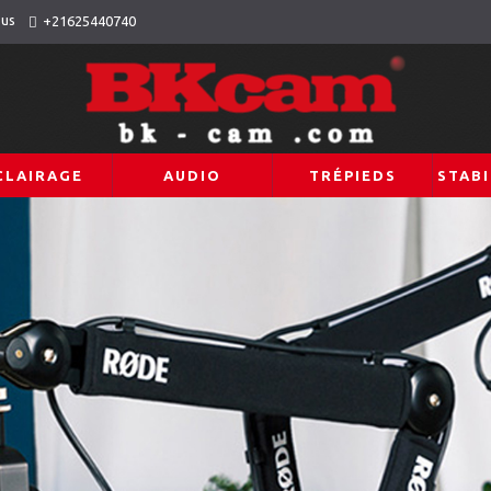
ous
+21625440740
CLAIRAGE
AUDIO
TRÉPIEDS
STABI