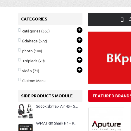
S
CATEGORIES
+
catégories
(363)
+
Éclairage
(572)
+
photo
(188)
+
Trépieds
(79)
+
vidéo
(71)
Custom Menu
SIDE PRODUCTS MODULE
FEATURED BRAND
Godox SkyTalk Air 4S – Système d’intercom sans fil Full-Duplex
AVMATRIX Shark H4 – Régie vidéo HDMI 4 canaux