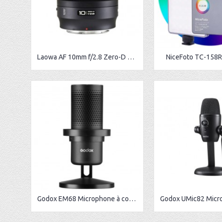
Laowa AF 10mm f/2.8 Zero-D FF monture Sony E
NiceFoto TC-158
Godox EM68 Microphone à condensateur USB RGB pour E-Sport