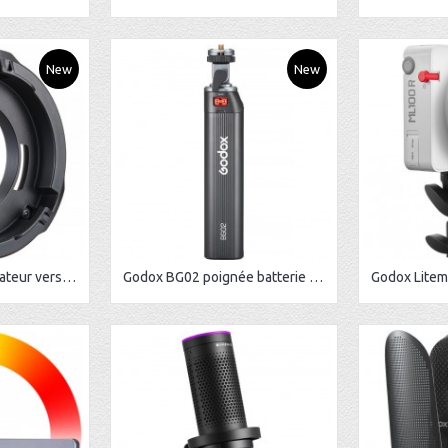
New
New
Godox ML-GB Adaptateur vers Bowens pour ML60IIBI/ML100BI/ML100R/ad300pro
Godox BG02 poignée batterie pour ML60 / ML100Bi