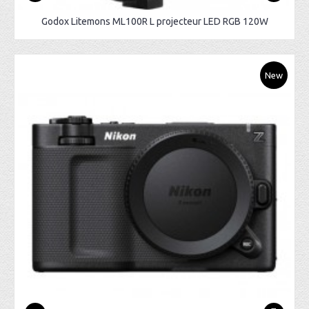
Godox Litemons ML100R L projecteur LED RGB 120W
New