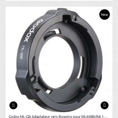
New
Godox ML-GB Adaptateur vers Bowens pour ML60IIBI/ML100BI/ML100R/ad300pro