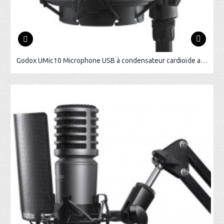
Godox UMic10 Microphone USB à condensateur cardioïde avec suspension antichoc et filtre anti-pop