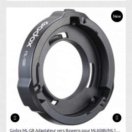
New
Godox ML-GB Adaptateur vers Bowens pour ML60IIBI/ML100BI/ML100R/ad300pro