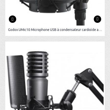
Godox UMic10 Microphone USB à condensateur cardioïde avec suspension antichoc et filtre anti-pop