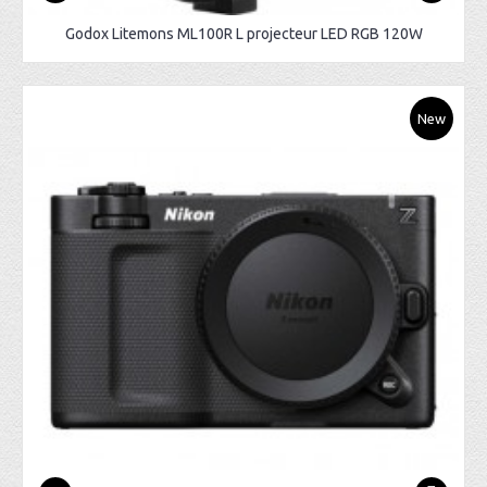
Godox Litemons ML100R L projecteur LED RGB 120W
New